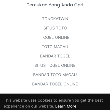
Temukan Yang Anda Cari
TONGKATWIN
SITUS TOTO
TOGEL ONLINE
TOTO MACAU
BANDAR TOGEL
SITUS TOGEL ONLINE
BANDAR TOTO MACAU
BANDAR TOGEL ONLINE
This website uses cookies to ensure you get the best
experience on our website.
Learn More