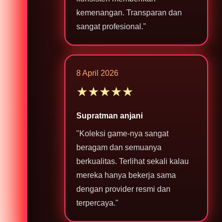
kemenangan. Transparan dan
sangat profesional."
8 April 2026
★★★★★
Supratman anjani
"Koleksi game-nya sangat
beragam dan semuanya
berkualitas. Terlihat sekali kalau
mereka hanya bekerja sama
dengan provider resmi dan
terpercaya."