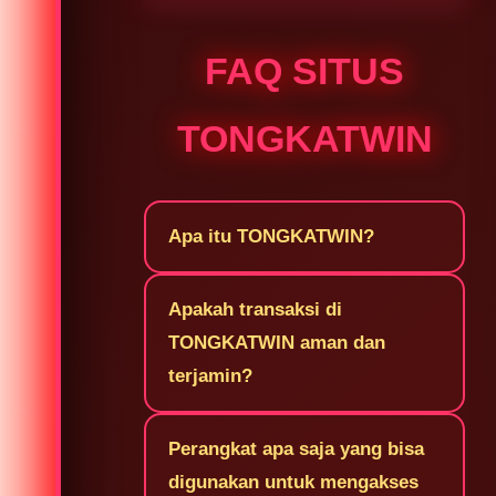
FAQ SITUS
TONGKATWIN
Apa itu TONGKATWIN?
Apakah transaksi di
TONGKATWIN aman dan
terjamin?
Perangkat apa saja yang bisa
digunakan untuk mengakses