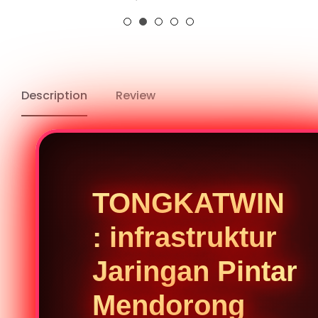
price
Description
Review
TONGKATWIN
: infrastruktur
Jaringan Pintar
Mendorong