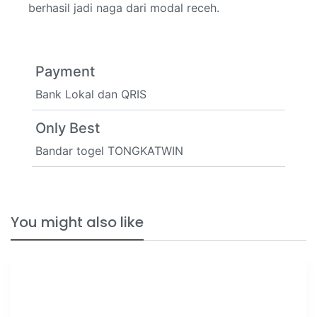
berhasil jadi naga dari modal receh.
Payment
Bank Lokal dan QRIS
Only Best
Bandar togel TONGKATWIN
You might also like