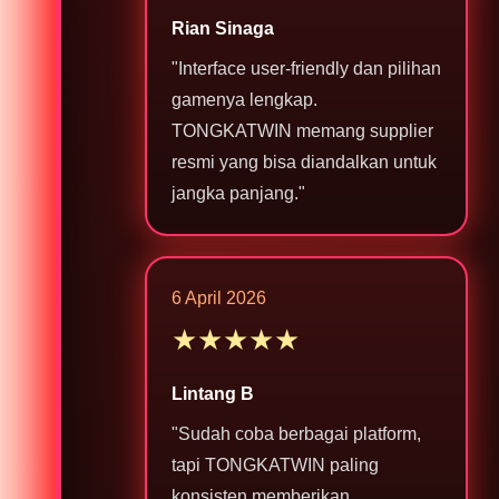
Rian Sinaga
"Interface user-friendly dan pilihan
gamenya lengkap.
TONGKATWIN memang supplier
resmi yang bisa diandalkan untuk
jangka panjang."
6 April 2026
★★★★★
Lintang B
"Sudah coba berbagai platform,
tapi TONGKATWIN paling
konsisten memberikan