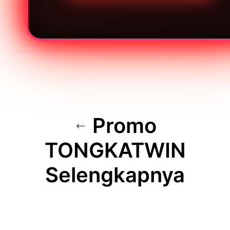
Promo
TONGKATWIN
Selengkapnya