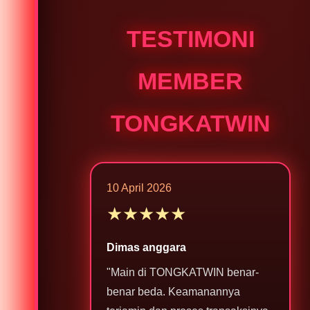
TESTIMONI
MEMBER
TONGKATWIN
10 April 2026
★★★★★
Dimas anggara
"Main di TONGKATWIN benar-
benar beda. Keamanannya