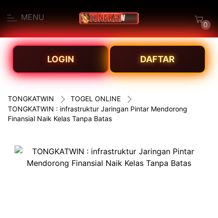
MENU
0
LOGIN
DAFTAR
TONGKATWIN
TOGEL ONLINE
TONGKATWIN : infrastruktur Jaringan Pintar Mendorong
Finansial Naik Kelas Tanpa Batas