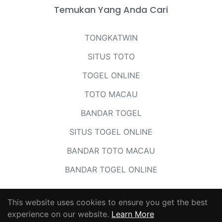
Temukan Yang Anda Cari
TONGKATWIN
SITUS TOTO
TOGEL ONLINE
TOTO MACAU
BANDAR TOGEL
SITUS TOGEL ONLINE
BANDAR TOTO MACAU
BANDAR TOGEL ONLINE
This website uses cookies to ensure you get the best
experience on our website.
Learn More