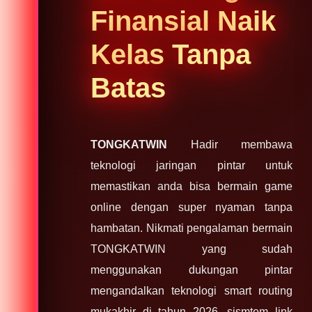
Finansial Naik
Kelas Tanpa
Batas
TONGKATWIN
Hadir membawa
teknologi jaringan pintar untuk
memastikan anda bisa bermain game
online dengan super nyaman tanpa
hambatan. Nikmati pengalaman bermain
TONGKATWIN yang sudah
menggunakan dukungan pintar
mengandalkan teknologi smart routing
mukakhir di tahun 2026, sismtem link