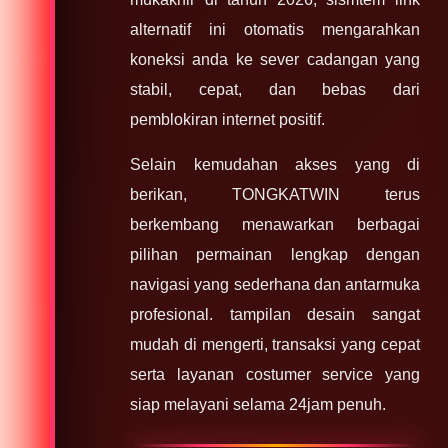
alternatif ini otomatis mengarahkan
koneksi anda ke sever cadangan yang
stabil, cepat, dan bebas dari
pemblokiran internet positif.
Selain kemudahan akses yang di
berikan, TONGKATWIN terus
berkembang menawarkan berbagai
pilihan permainan lengkap dengan
navigasi yang sederhana dan antarmuka
profesional. tampilan desain sangat
mudah di mengerti, transaksi yang cepat
serta layanan costumer service yang
siap melayani selama 24jam penuh.