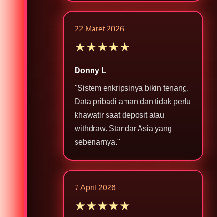
22 Maret 2026
★★★★★
Donny L
"Sistem enkripsinya bikin tenang.
Data pribadi aman dan tidak perlu
khawatir saat deposit atau
withdraw. Standar Asia yang
sebenarnya."
7 April 2026
★★★★★