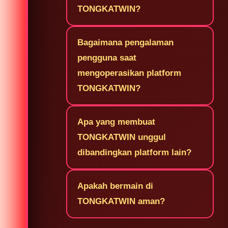
TONGKATWIN?
Bagaimana pengalaman
pengguna saat
mengoperasikan platform
TONGKATWIN?
Apa yang membuat
TONGKATWIN unggul
dibandingkan platform lain?
Apakah bermain di
TONGKATWIN aman?