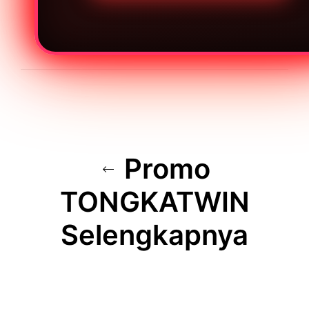
Promo
TONGKATWIN
Selengkapnya