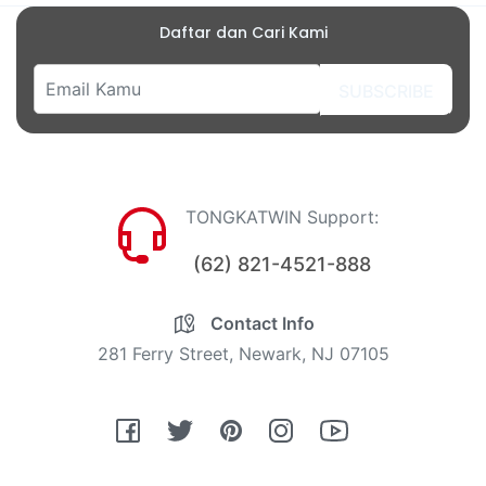
Daftar dan Cari Kami
SUBSCRIBE
TONGKATWIN Support:
(62) 821-4521-888
Contact Info
281 Ferry Street, Newark, NJ 07105
Fb
Tw
Pin
Ins
You