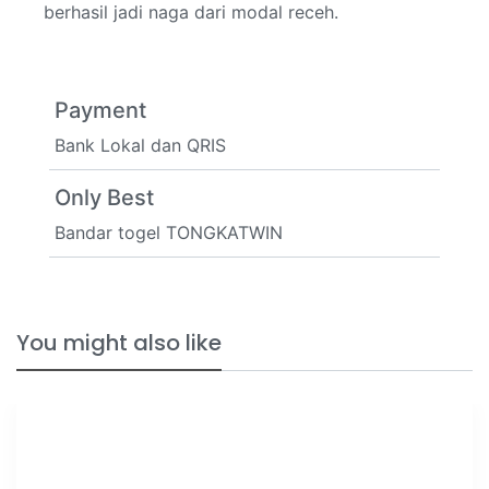
berhasil jadi naga dari modal receh.
Payment
Bank Lokal dan QRIS
Only Best
Bandar togel TONGKATWIN
You might also like