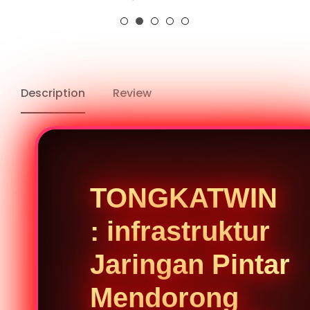
price
Description
Review
TONGKATWIN
: infrastruktur
Jaringan Pintar
Mendorong