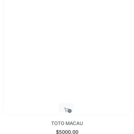
TOTO MACAU
Regular
$5000.00