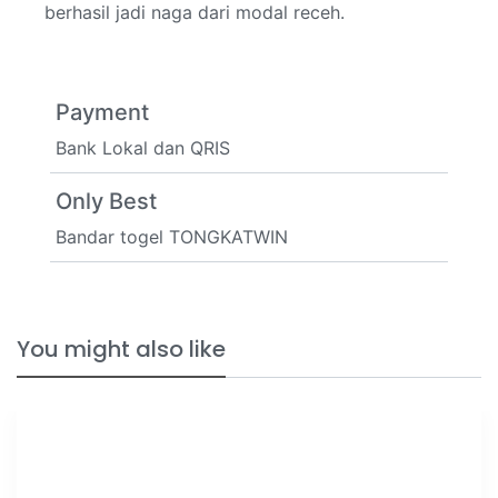
berhasil jadi naga dari modal receh.
Payment
Bank Lokal dan QRIS
Only Best
Bandar togel TONGKATWIN
You might also like