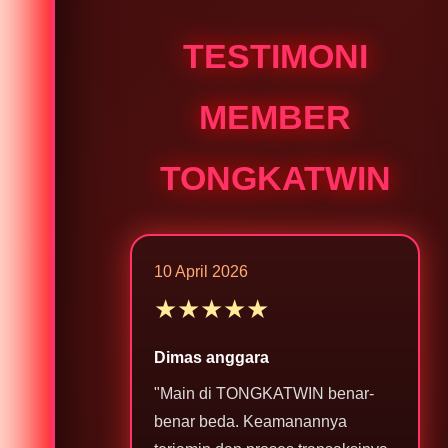
TESTIMONI
MEMBER
TONGKATWIN
10 April 2026
★★★★★
Dimas anggara
"Main di TONGKATWIN benar-
benar beda. Keamanannya