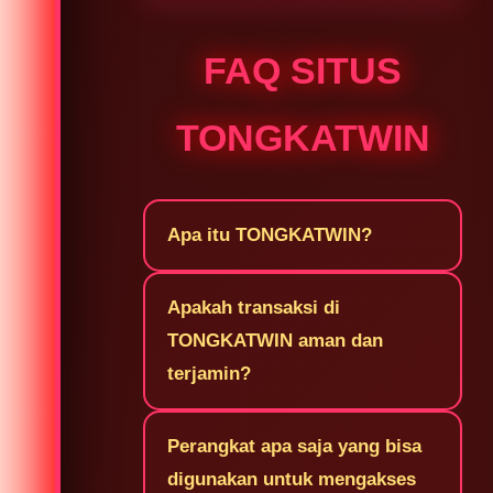
FAQ SITUS
TONGKATWIN
Apa itu TONGKATWIN?
Apakah transaksi di
TONGKATWIN aman dan
terjamin?
Perangkat apa saja yang bisa
digunakan untuk mengakses