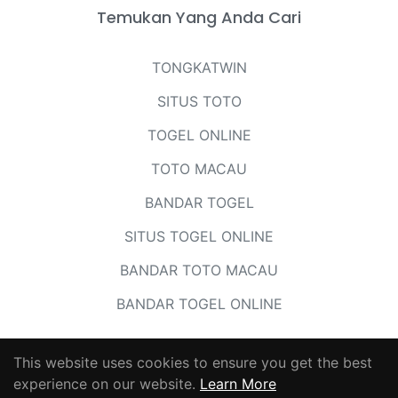
Temukan Yang Anda Cari
TONGKATWIN
SITUS TOTO
TOGEL ONLINE
TOTO MACAU
BANDAR TOGEL
SITUS TOGEL ONLINE
BANDAR TOTO MACAU
BANDAR TOGEL ONLINE
This website uses cookies to ensure you get the best
experience on our website.
Learn More