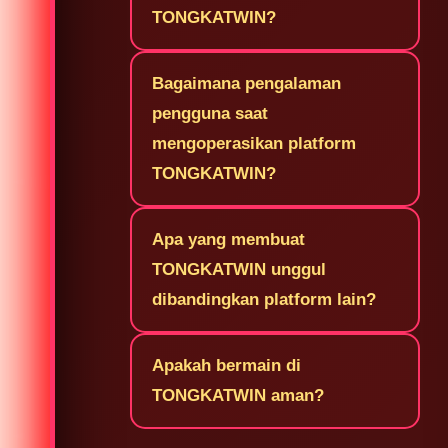
TONGKATWIN?
Bagaimana pengalaman
pengguna saat
mengoperasikan platform
TONGKATWIN?
Apa yang membuat
TONGKATWIN unggul
dibandingkan platform lain?
Apakah bermain di
TONGKATWIN aman?