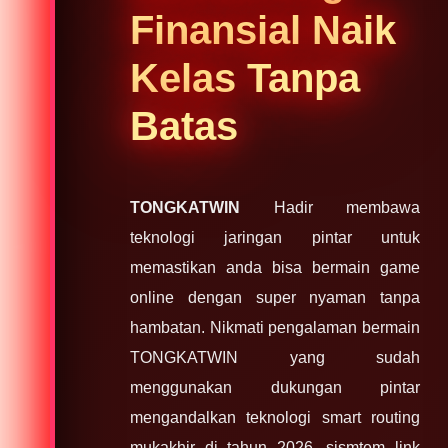
Finansial Naik
Kelas Tanpa
Batas
TONGKATWIN
Hadir membawa
teknologi jaringan pintar untuk
memastikan anda bisa bermain game
online dengan super nyaman tanpa
hambatan. Nikmati pengalaman bermain
TONGKATWIN yang sudah
menggunakan dukungan pintar
mengandalkan teknologi smart routing
mukakhir di tahun 2026, sismtem link