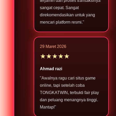
terjamin dan proses transaksinya
sangat cepat. Sangat
direkomendasikan untuk yang
mencari platform resmi."
29 Maret 2026
★★★★★
Ahmad razi
"Awalnya ragu cari situs game
online, tapi setelah coba
TONGKATWIN, terbukti fair play
dan peluang menangnya tinggi.
Mantap!"