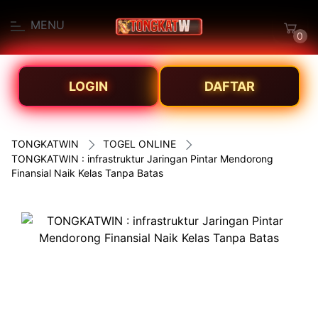
MENU
0
LOGIN
DAFTAR
TONGKATWIN
TOGEL ONLINE
TONGKATWIN : infrastruktur Jaringan Pintar Mendorong
Finansial Naik Kelas Tanpa Batas