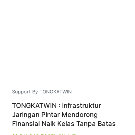
Support By TONGKATWIN
TONGKATWIN : infrastruktur
Jaringan Pintar Mendorong
Finansial Naik Kelas Tanpa Batas