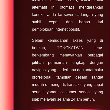
alternatif ini otomatis mengarahkan
koneksi anda ke sever cadangan yang
stabil, cepat, dan bebas dari
pemblokiran internet positif.
Selain kemudahan akses yang di
berikan, TONGKATWIN terus
berkembang menawarkan berbagai
pilihan permainan lengkap dengan
navigasi yang sederhana dan antarmuka
profesional. tampilan desain sangat
mudah di mengerti, transaksi yang cepat
serta layanan costumer service yang
siap melayani selama 24jam penuh.