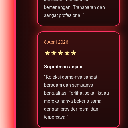
kemenangan. Transparan dan
sangat profesional."
8 April 2026
★★★★★
Supratman anjani
"Koleksi game-nya sangat
beragam dan semuanya
berkualitas. Terlihat sekali kalau
mereka hanya bekerja sama
dengan provider resmi dan
terpercaya."