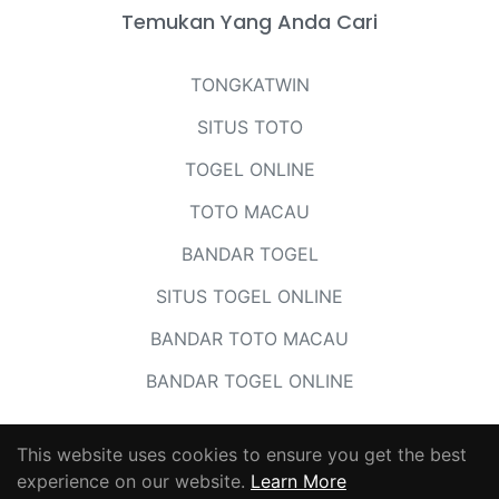
Temukan Yang Anda Cari
TONGKATWIN
SITUS TOTO
TOGEL ONLINE
TOTO MACAU
BANDAR TOGEL
SITUS TOGEL ONLINE
BANDAR TOTO MACAU
BANDAR TOGEL ONLINE
This website uses cookies to ensure you get the best
experience on our website.
Learn More