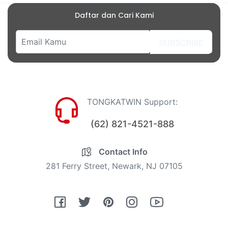
Daftar dan Cari Kami
SUBSCRIBE
TONGKATWIN Support:
(62) 821-4521-888
Contact Info
281 Ferry Street, Newark, NJ 07105
Fb
Tw
Pin
Ins
You