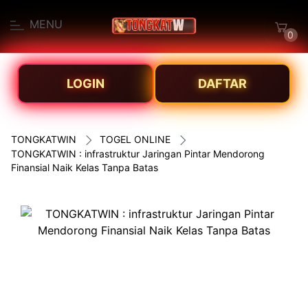
MENU
0
LOGIN
DAFTAR
TONGKATWIN
TOGEL ONLINE
TONGKATWIN : infrastruktur Jaringan Pintar Mendorong
Finansial Naik Kelas Tanpa Batas