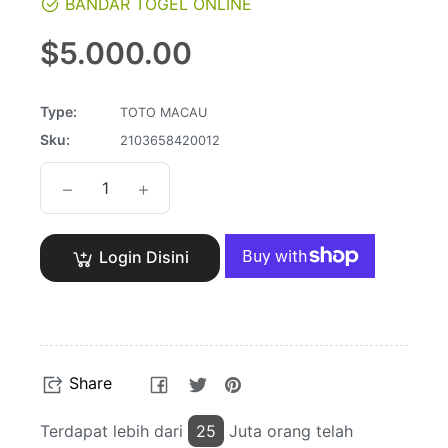
BANDAR TOGEL ONLINE
Regular
$5.000.00
price
Type:
TOTO MACAU
Sku:
2103658420012
−
+
Login Disini
Share
Tweet
Pin
Share
on
on
on
Facebook
Twitter
Pinterest
Terdapat lebih dari
25
Juta orang telah