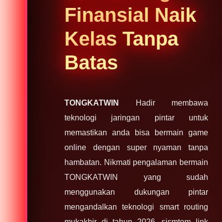
Finansial Naik
Kelas Tanpa
Batas
TONGKATWIN
Hadir membawa
teknologi jaringan pintar untuk
memastikan anda bisa bermain game
online dengan super nyaman tanpa
hambatan. Nikmati pengalaman bermain
TONGKATWIN yang sudah
menggunakan dukungan pintar
mengandalkan teknologi smart routing
mukakhir di tahun 2026, sismtem link