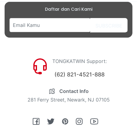
Daftar dan Cari Kami
SUBSCRIBE
TONGKATWIN Support:
(62) 821-4521-888
Contact Info
281 Ferry Street, Newark, NJ 07105
Fb
Tw
Pin
Ins
You