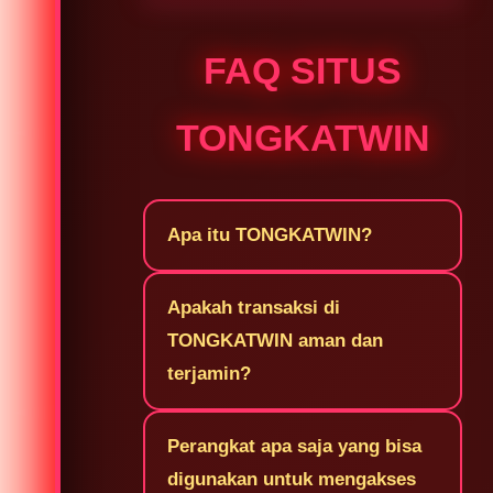
FAQ SITUS
TONGKATWIN
Apa itu TONGKATWIN?
Apakah transaksi di
TONGKATWIN aman dan
terjamin?
Perangkat apa saja yang bisa
digunakan untuk mengakses