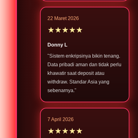
22 Maret 2026
★★★★★
Donny L
"Sistem enkripsinya bikin tenang.
Data pribadi aman dan tidak perlu
khawatir saat deposit atau
withdraw. Standar Asia yang
sebenarnya."
7 April 2026
★★★★★