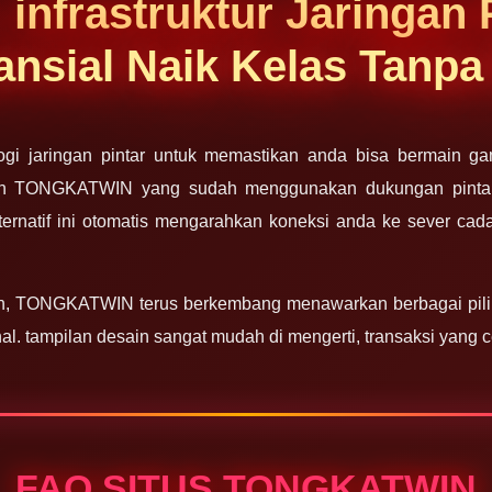
nfrastruktur Jaringan 
nsial Naik Kelas Tanpa
i jaringan pintar untuk memastikan anda bisa bermain g
in TONGKATWIN yang sudah menggunakan dukungan pintar m
ternatif ini otomatis mengarahkan koneksi anda ke sever cad
an, TONGKATWIN terus berkembang menawarkan berbagai pili
l. tampilan desain sangat mudah di mengerti, transaksi yang c
FAQ SITUS TONGKATWIN