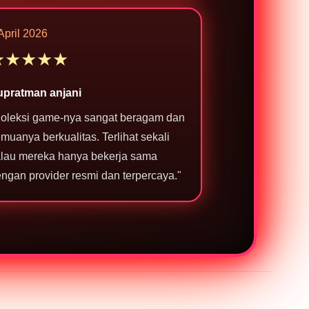
April 2026
★★★★★
upratman anjani
Koleksi game-nya sangat beragam dan
muanya berkualitas. Terlihat sekali
alau mereka hanya bekerja sama
ngan provider resmi dan terpercaya."