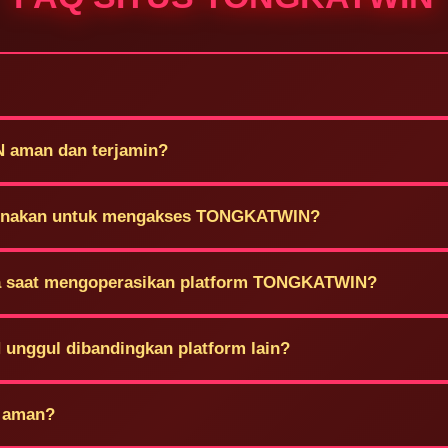
 aman dan terjamin?
igunakan untuk mengakses TONGKATWIN?
 saat mengoperasikan platform TONGKATWIN?
nggul dibandingkan platform lain?
 aman?