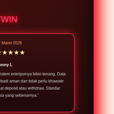
TWIN
2 Maret 2026
★★★★★
onny L
istem enkripsinya bikin tenang. Data
ibadi aman dan tidak perlu khawatir
at deposit atau withdraw. Standar
ia yang sebenarnya."