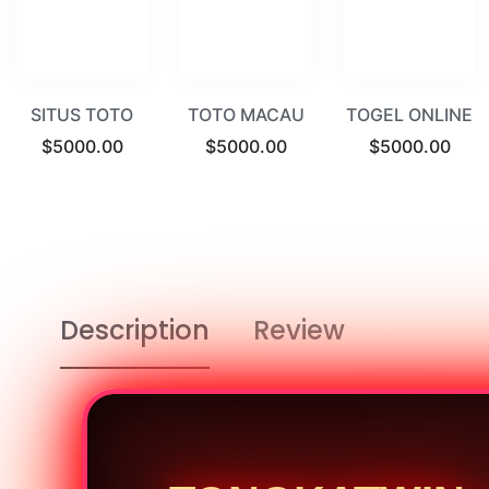
SITUS TOTO
TOTO MACAU
TOGEL ONLINE
Regular
Regular
Regular
$5000.00
$5000.00
$5000.00
price
price
price
Description
Review