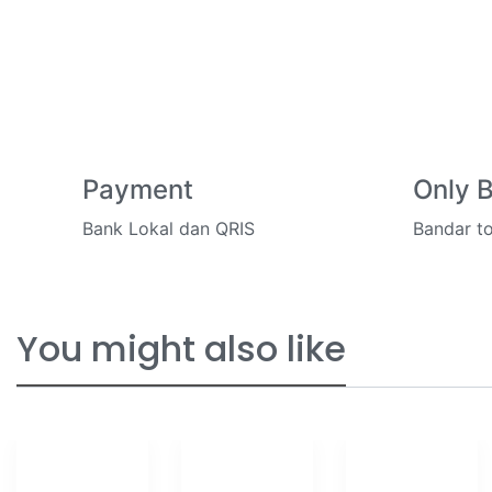
Payment
Only 
Bank Lokal dan QRIS
Bandar 
You might also like