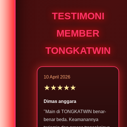
TESTIMONI
MEMBER
TONGKATWIN
10 April 2026
★★★★★
Dimas anggara
"Main di TONGKATWIN benar-
benar beda. Keamanannya