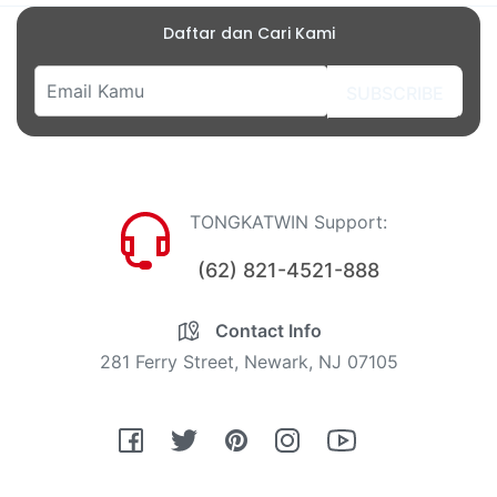
Daftar dan Cari Kami
SUBSCRIBE
TONGKATWIN Support:
(62) 821-4521-888
Contact Info
281 Ferry Street, Newark, NJ 07105
Fb
Tw
Pin
Ins
You