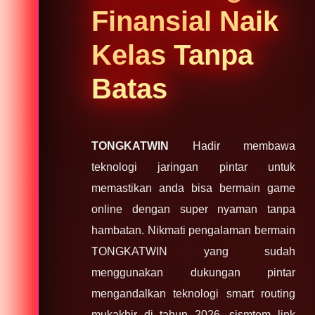
Finansial Naik
Kelas Tanpa
Batas
TONGKATWIN
Hadir membawa
teknologi jaringan pintar untuk
memastikan anda bisa bermain game
online dengan super nyaman tanpa
hambatan. Nikmati pengalaman bermain
TONGKATWIN yang sudah
menggunakan dukungan pintar
mengandalkan teknologi smart routing
mukakhir di tahun 2026, sismtem link