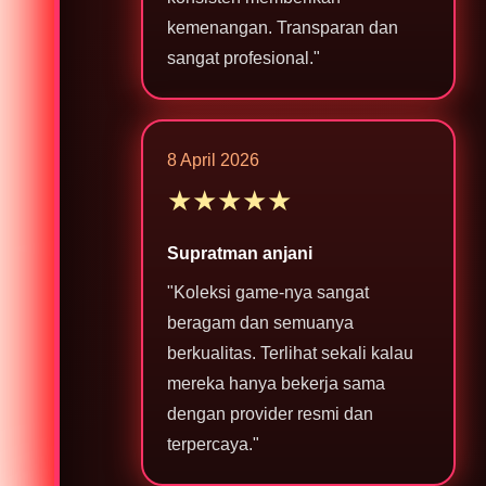
kemenangan. Transparan dan
sangat profesional."
8 April 2026
★★★★★
Supratman anjani
"Koleksi game-nya sangat
beragam dan semuanya
berkualitas. Terlihat sekali kalau
mereka hanya bekerja sama
dengan provider resmi dan
terpercaya."