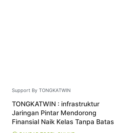
Support By TONGKATWIN
TONGKATWIN : infrastruktur
Jaringan Pintar Mendorong
Finansial Naik Kelas Tanpa Batas