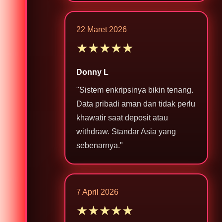
22 Maret 2026
★★★★★
Donny L
"Sistem enkripsinya bikin tenang.
Data pribadi aman dan tidak perlu
khawatir saat deposit atau
withdraw. Standar Asia yang
sebenarnya."
7 April 2026
★★★★★