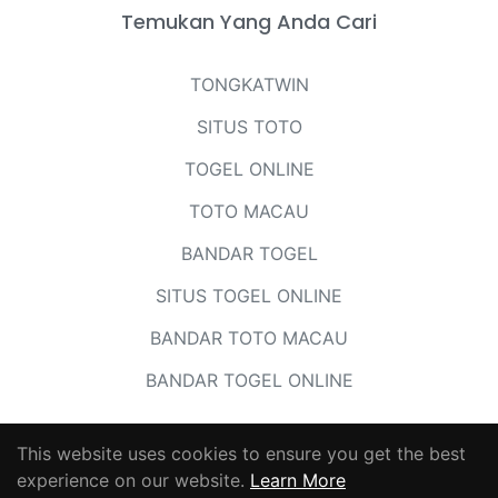
Temukan Yang Anda Cari
TONGKATWIN
SITUS TOTO
TOGEL ONLINE
TOTO MACAU
BANDAR TOGEL
SITUS TOGEL ONLINE
BANDAR TOTO MACAU
BANDAR TOGEL ONLINE
This website uses cookies to ensure you get the best
experience on our website.
Learn More