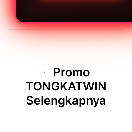
Promo
TONGKATWIN
Selengkapnya