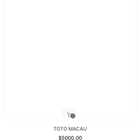
TOTO MACAU
Regular
$5000.00