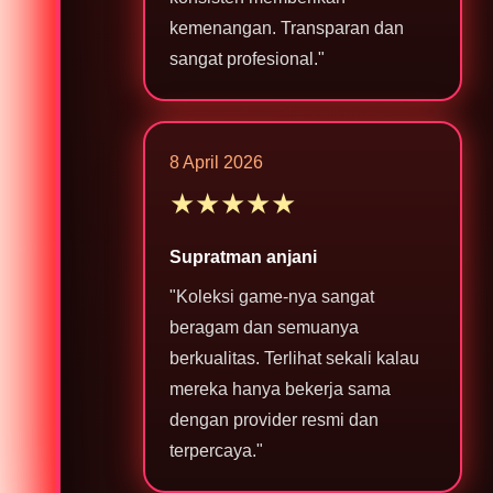
kemenangan. Transparan dan
sangat profesional."
8 April 2026
★★★★★
Supratman anjani
"Koleksi game-nya sangat
beragam dan semuanya
berkualitas. Terlihat sekali kalau
mereka hanya bekerja sama
dengan provider resmi dan
terpercaya."