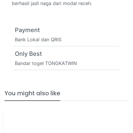
berhasil jadi naga dari modal receh.
Payment
Bank Lokal dan QRIS
Only Best
Bandar togel TONGKATWIN
You might also like