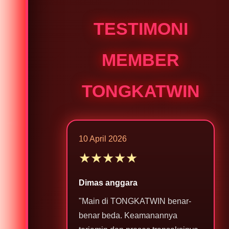
TESTIMONI
MEMBER
TONGKATWIN
10 April 2026
★★★★★
Dimas anggara
"Main di TONGKATWIN benar-
benar beda. Keamanannya