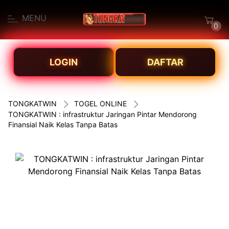
MENU
0
LOGIN
DAFTAR
TONGKATWIN
TOGEL ONLINE
TONGKATWIN : infrastruktur Jaringan Pintar Mendorong
Finansial Naik Kelas Tanpa Batas