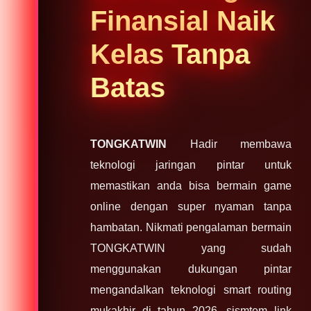
Finansial Naik
Kelas Tanpa
Batas
TONGKATWIN
Hadir membawa
teknologi jaringan pintar untuk
memastikan anda bisa bermain game
online dengan super nyaman tanpa
hambatan. Nikmati pengalaman bermain
TONGKATWIN yang sudah
menggunakan dukungan pintar
mengandalkan teknologi smart routing
mukakhir di tahun 2026, sismtem link