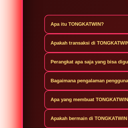
Apa itu TONGKATWIN?
Apakah transaksi di TONGKATWIN
Perangkat apa saja yang bisa d
Bagaimana pengalaman pengguna
Apa yang membuat TONGKATWIN u
Apakah bermain di TONGKATWIN