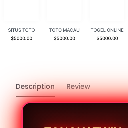
SITUS TOTO
TOTO MACAU
TOGEL ONLINE
Regular
Regular
Regular
$5000.00
$5000.00
$5000.00
price
price
price
Description
Review