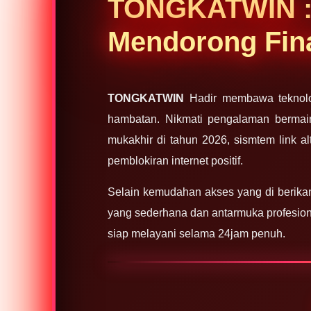
TONGKATWIN : i
Mendorong Fina
TONGKATWIN
Hadir membawa teknolog
hambatan. Nikmati pengalaman berma
mukakhir di tahun 2026, sismtem link al
pemblokiran internet positif.
Selain kemudahan akses yang di berik
yang sederhana dan antarmuka profesiona
siap melayani selama 24jam penuh.