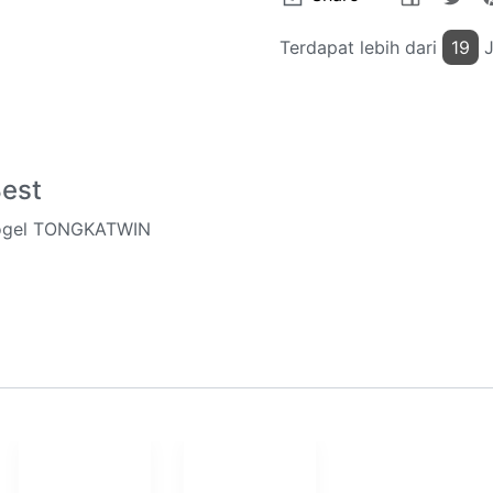
on
on
Facebo
Tw
Terdapat lebih dari
27
Best
togel TONGKATWIN