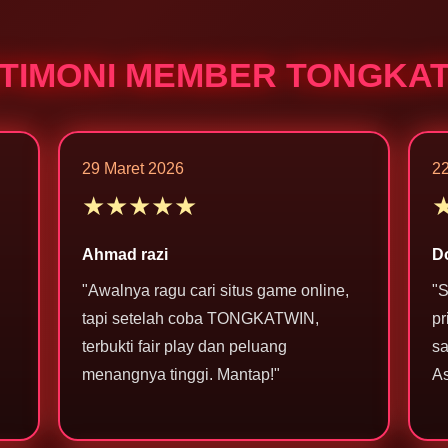
TIMONI MEMBER TONGKA
29 Maret 2026
2
★★★★★
Ahmad razi
D
"Awalnya ragu cari situs game online,
"S
tapi setelah coba TONGKATWIN,
pr
terbukti fair play dan peluang
sa
menangnya tinggi. Mantap!"
As