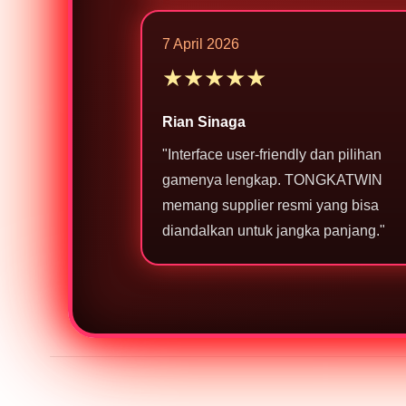
7 April 2026
★★★★★
Rian Sinaga
"Interface user-friendly dan pilihan
gamenya lengkap. TONGKATWIN
memang supplier resmi yang bisa
diandalkan untuk jangka panjang."