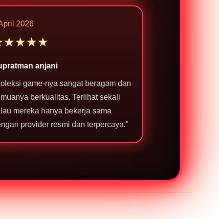
April 2026
★★★★★
upratman anjani
Koleksi game-nya sangat beragam dan
muanya berkualitas. Terlihat sekali
alau mereka hanya bekerja sama
ngan provider resmi dan terpercaya."