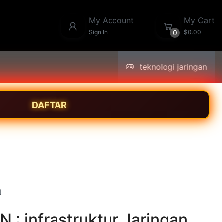
My Account
My Cart
Sign In
0
$0.00
TWIN hadir membawa teknologi jaringan pintar untuk me
DAFTAR
N
: infrastruktur Jaringan