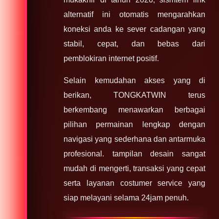
alternatif ini otomatis mengarahkan
koneksi anda ke sever cadangan yang
stabil, cepat, dan bebas dari
pemblokiran internet positif.
Selain kemudahan akses yang di
berikan, TONGKATWIN terus
berkembang menawarkan berbagai
pilihan permainan lengkap dengan
navigasi yang sederhana dan antarmuka
profesional. tampilan desain sangat
mudah di mengerti, transaksi yang cepat
serta layanan costumer service yang
siap melayani selama 24jam penuh.