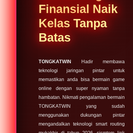
Finansial Naik
Kelas Tanpa
Batas
TONGKATWIN
Hadir membawa
teknologi jaringan pintar untuk
memastikan anda bisa bermain game
online dengan super nyaman tanpa
hambatan. Nikmati pengalaman bermain
TONGKATWIN yang sudah
menggunakan dukungan pintar
mengandalkan teknologi smart routing
mukakhir di tahun 2026, sismtem link