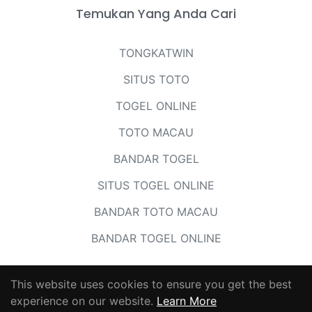
Temukan Yang Anda Cari
TONGKATWIN
SITUS TOTO
TOGEL ONLINE
TOTO MACAU
BANDAR TOGEL
SITUS TOGEL ONLINE
BANDAR TOTO MACAU
BANDAR TOGEL ONLINE
This website uses cookies to ensure you get the best
experience on our website.
Learn More