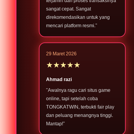
terjamin dan proses transaksinya
sangat cepat. Sangat
direkomendasikan untuk yang
mencari platform resmi."
29 Maret 2026
★★★★★
Ahmad razi
"Awalnya ragu cari situs game
online, tapi setelah coba
TONGKATWIN, terbukti fair play
dan peluang menangnya tinggi.
Mantap!"