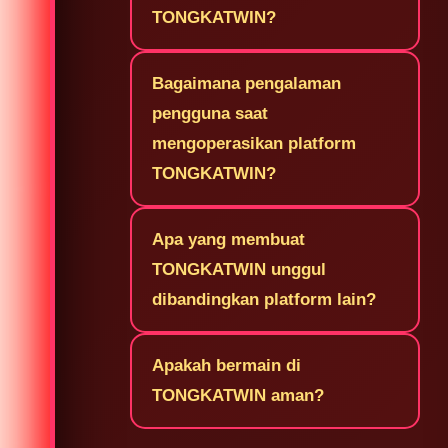
TONGKATWIN?
Bagaimana pengalaman
pengguna saat
mengoperasikan platform
TONGKATWIN?
Apa yang membuat
TONGKATWIN unggul
dibandingkan platform lain?
Apakah bermain di
TONGKATWIN aman?