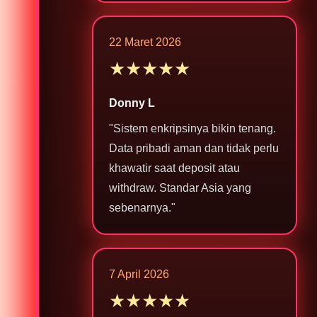
22 Maret 2026
★★★★★
Donny L
"Sistem enkripsinya bikin tenang.
Data pribadi aman dan tidak perlu
khawatir saat deposit atau
withdraw. Standar Asia yang
sebenarnya."
7 April 2026
★★★★★