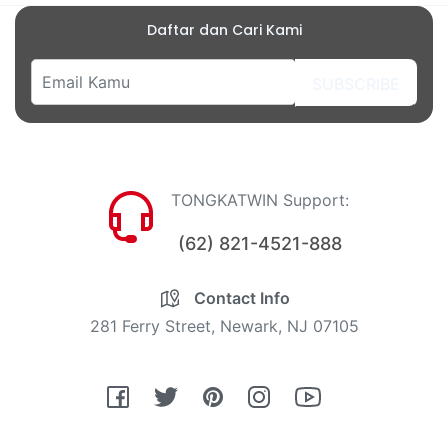
Daftar dan Cari Kami
SUBSCRIBE
TONGKATWIN Support:
(62) 821-4521-888
Contact Info
281 Ferry Street, Newark, NJ 07105
Fb
Tw
Pin
Ins
You