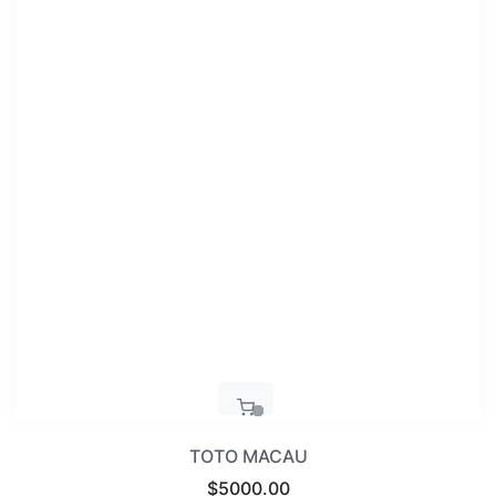
TOTO MACAU
Regular
$5000.00